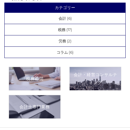
カテゴリー
会計
(6)
税務
(17)
労務
(2)
コラム
(6)
会計・経営コンサルテ
税務顧問
ィング
会計士専門業務