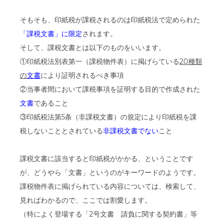
そもそも、印紙税が課税されるのは印紙税法で定められた
「課税文書」に限定
されます。
そして、課税文書とは以下のものをいいます。
①印紙税法別表第一（課税物件表）に掲げらている
20種類
の
文書
により証明されるべき事項
②当事者間において課税事項を証明する目的で作成された
文書
であること
③印紙税法第5条（非課税文書）の規定により印紙税を課
税しないこととされている
非課税文書でない
こと
課税文書に該当すると印紙税がかかる、ということです
が、どうやら「文書」というのがキーワードのようです。
課税物件表に掲げられている内容については、検索して、
見ればわかるので、ここでは割愛します。
（特によく登場する「2号文書 請負に関する契約書」等